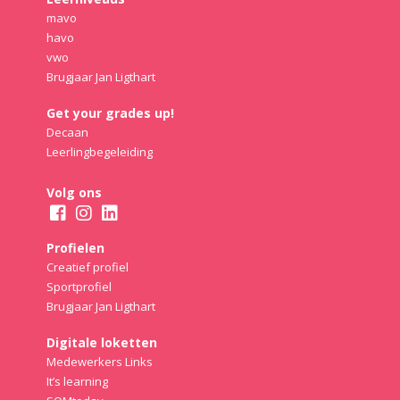
mavo
havo
vwo
Brugjaar Jan Ligthart
Get your grades up!
Decaan
Leerlingbegeleiding
Volg ons
Profielen
Creatief profiel
Sportprofiel
Brugjaar Jan Ligthart
Digitale loketten
Medewerkers Links
It’s learning