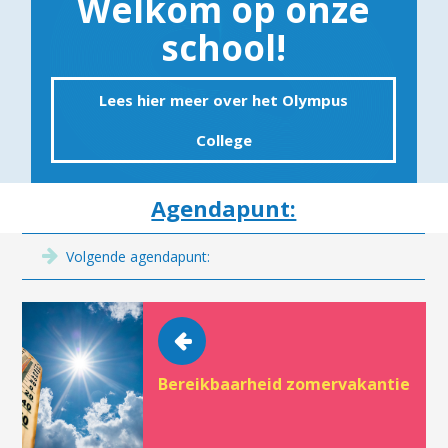
Welkom op onze
school!
Lees hier meer over het Olympus
College
Agendapunt:
Volgende agendapunt:
Bereikbaarheid zomervakantie