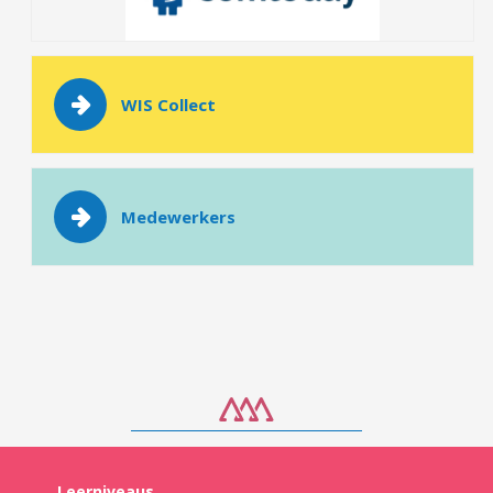
WIS Collect
Medewerkers
Leerniveaus