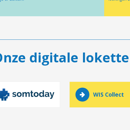
nze digitale lokett
WIS Collect