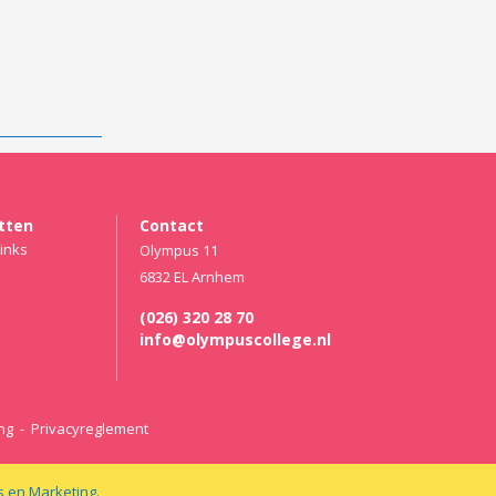
etten
Contact
inks
Olympus 11
6832 EL Arnhem
(026) 320 28 70
info@olympuscollege.nl
ng
-
Privacyreglement
s en Marketing.