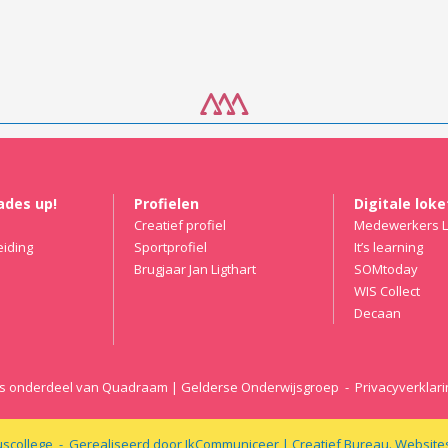
ades up!
Profielen
Digitale lok
Creatief profiel
Medewerkers L
eiding
Sportprofiel
It’s learning
Brugjaar Jan Ligthart
SOMtoday
WIS Collect
Decaan
 is onderdeel van Quadraam | Gelderse Onderwijsgroep -
Privacyverklari
scollege -
Gerealiseerd door IkCommuniceer | Creatief Bureau. Website