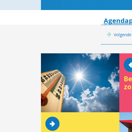
Agendap
Volgende
Be
zo