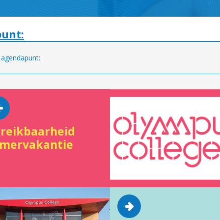
unt:
 agendapunt:
reikbaarheid
mervakantie