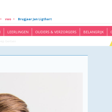
vwo
Brugjaar Jan Ligthart
N
LEERLINGEN
OUDERS & VERZORGERS
BELANGRIJK
oep Gertsen