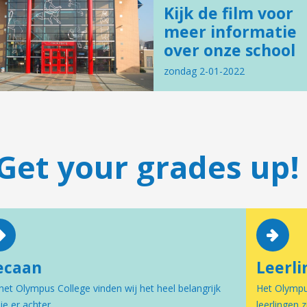
Kijk de film voor
meer informatie
over onze school
zondag 2-01-2022
Get your grades up!
ecaan
Leerli
het Olympus College vinden wij het heel belangrijk
Het Olympus
je er achter...
leerlingen z