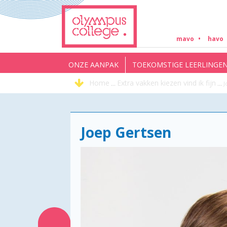
mavo
havo
ONZE AANPAK
TOEKOMSTIGE LEERLINGE
Home
Extra vakken kiezen vind ik fijn
...
...
J
Joep Gertsen