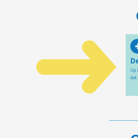
D
Op 
dat 