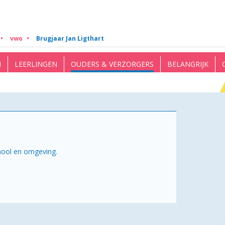
vwo
Brugjaar Jan Ligthart
N
LEERLINGEN
OUDERS & VERZORGERS
BELANGRIJK
chool en omgeving.