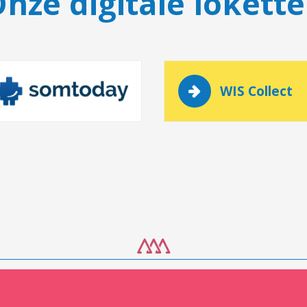
nze digitale lokett
WIS Collect