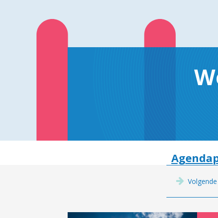
W
Agendap
Volgende