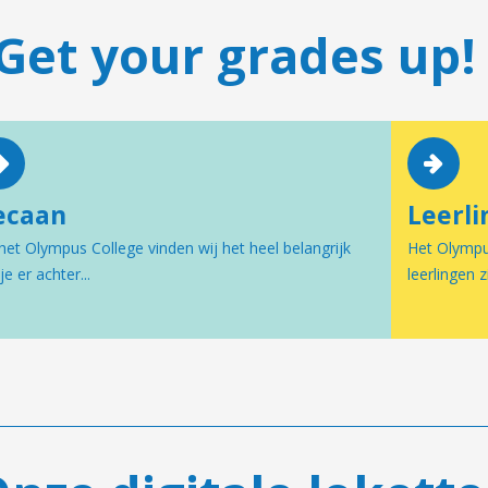
Get your grades up!
ecaan
Leerli
het Olympus College vinden wij het heel belangrijk
Het Olympus
je er achter...
leerlingen z