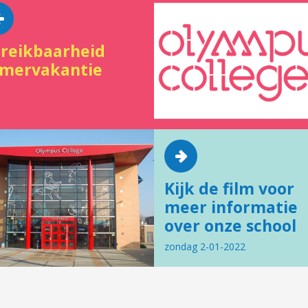
reikbaarheid
mervakantie
Kijk de film voor
meer informatie
over onze school
zondag 2-01-2022