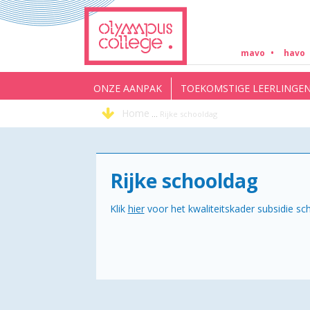
mavo
havo
ONZE AANPAK
TOEKOMSTIGE LEERLINGE
Home
...
Rijke schooldag
Rijke schooldag
Klik
hier
voor het kwaliteitskader subsidie s