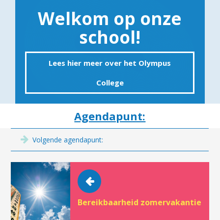
Welkom op onze
school!
Lees hier meer over het Olympus
College
Agendapunt:
Volgende agendapunt:
Bereikbaarheid zomervakantie