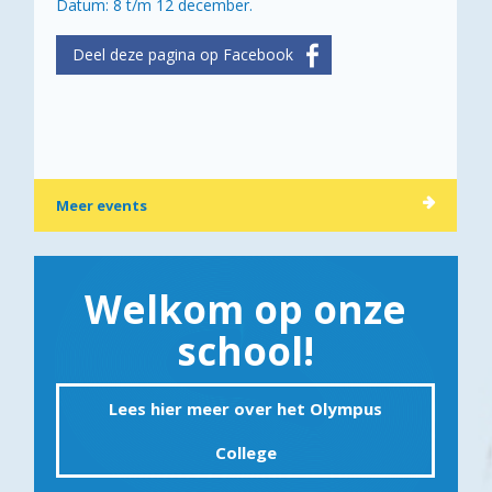
Datum: 8 t/m 12 december.
Meer events
Welkom op onze
school!
Lees hier meer over het Olympus
College