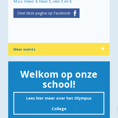
M.u.v. mavo 4, havo 5, vwo 5 en 6
Meer events
Welkom op onze
school!
Lees hier meer over het Olympus
College