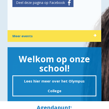
Meer events
Welkom op onze
school!
Lees hier meer over het Olympus
College
Agendapunt: