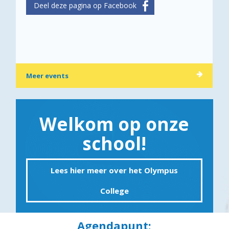
Meer events
Welkom op onze
school!
Lees hier meer over het Olympus
College
Agendapunt: