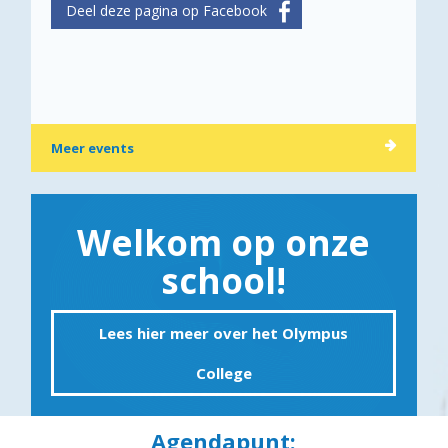
Meer events
Welkom op onze
school!
Lees hier meer over het Olympus
College
Agendapunt: