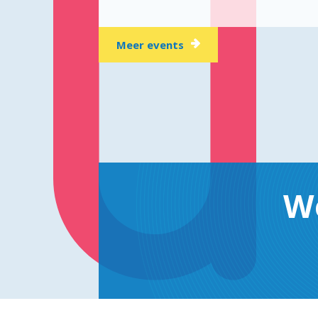
Meer events
W