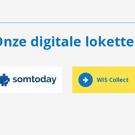
nze digitale lokett
WIS Collect