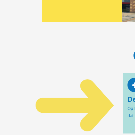
D
Op 
dat 