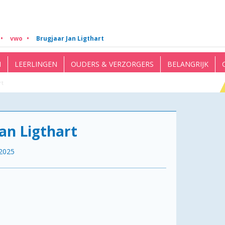
vwo
Brugjaar Jan Ligthart
N
LEERLINGEN
OUDERS & VERZORGERS
BELANGRIJK
rt
Jan Ligthart
2025