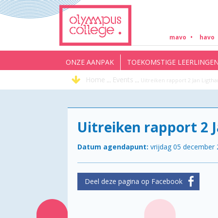
mavo
havo
ONZE AANPAK
TOEKOMSTIGE LEERLINGE
Home
Events
...
...
Uitreiken rapport 2 Jan Ligtha
Uitreiken rapport 2 
Datum agendapunt:
vrijdag 05 december 