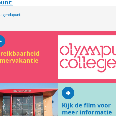
unt:
 agendapunt:
reikbaarheid
mervakantie
Kijk de film voor
meer informatie