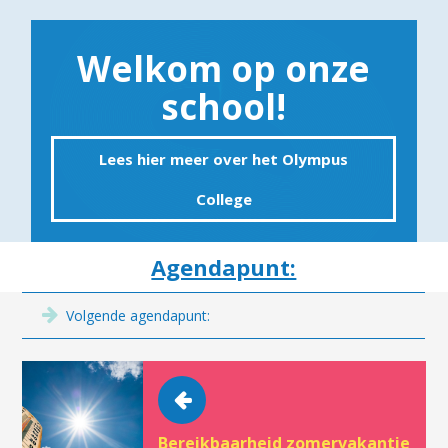
Welkom op onze
school!
Lees hier meer over het Olympus
College
Agendapunt:
Volgende agendapunt:
Bereikbaarheid zomervakantie