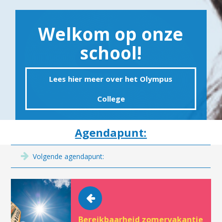
Welkom op onze
school!
Lees hier meer over het Olympus
College
Agendapunt:
Volgende agendapunt:
Bereikbaarheid zomervakantie