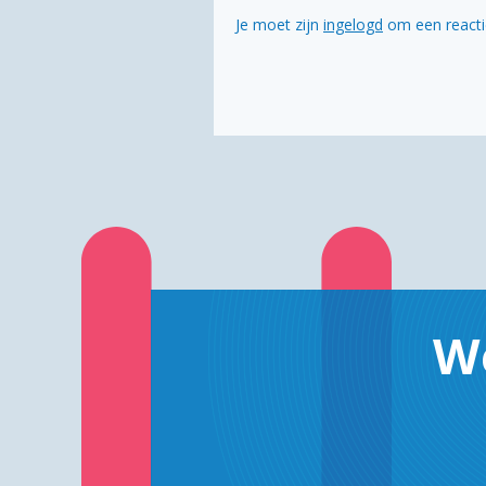
Je moet zijn
ingelogd
om een reactie
W