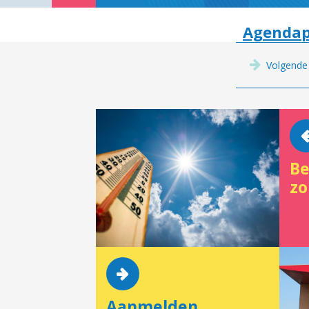
Agendap
Volgende
Be
zo
Aanmelden