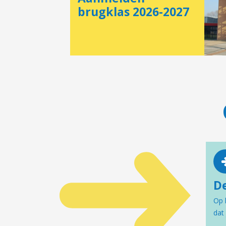
brugklas 2026-2027
D
Op 
dat 