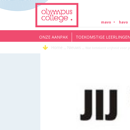
mavo
havo
ONZE AANPAK
TOEKOMSTIGE LEERLINGE
Home
Nieuws
...
...
Wat betekent vrijheid voor j