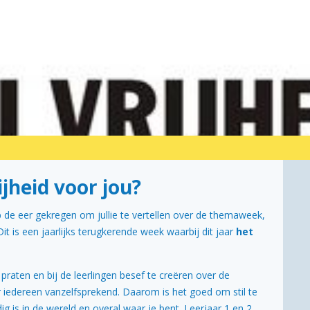
jheid voor jou?
 heb de eer gekregen om jullie te vertellen over de themaweek,
Dit is een jaarlijks terugkerende week waarbij dit jaar
het
e praten en bij de leerlingen besef te creëren over de
or iedereen vanzelfsprekend. Daarom is het goed om stil te
odig is in de wereld en overal waar je bent. Leerjaar 1 en 2