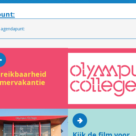
unt:
 agendapunt:
reikbaarheid
mervakantie
Kijk de film voor