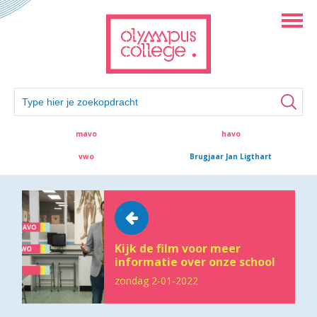
mavo
havo
vwo
Brugjaar Jan Ligthart
Kijk de film voor meer
informatie over onze school
zondag 2-01-2022