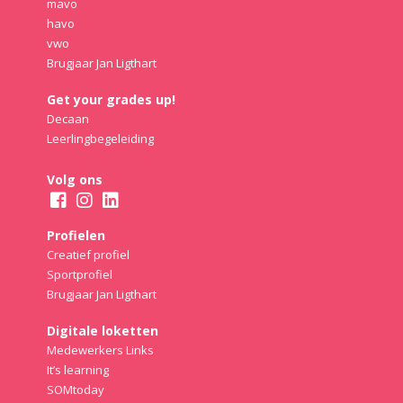
mavo
havo
vwo
Brugjaar Jan Ligthart
Get your grades up!
Decaan
Leerlingbegeleiding
Volg ons
Profielen
Creatief profiel
Sportprofiel
Brugjaar Jan Ligthart
Digitale loketten
Medewerkers Links
It’s learning
SOMtoday